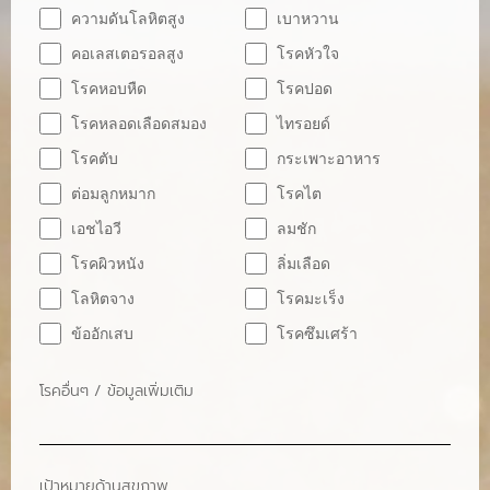
ความดันโลหิตสูง
เบาหวาน
คอเลสเตอรอลสูง
โรคหัวใจ
โรคหอบหืด
โรคปอด
โรคหลอดเลือดสมอง
ไทรอยด์
โรคตับ
กระเพาะอาหาร
ต่อมลูกหมาก
โรคไต
เอชไอวี
ลมชัก
โรคผิวหนัง
ลิ่มเลือด
โลหิตจาง
โรคมะเร็ง
ข้ออักเสบ
โรคซึมเศร้า
โรคอื่นๆ / ข้อมูลเพิ่มเติม
เป้าหมายด้านสุขภาพ